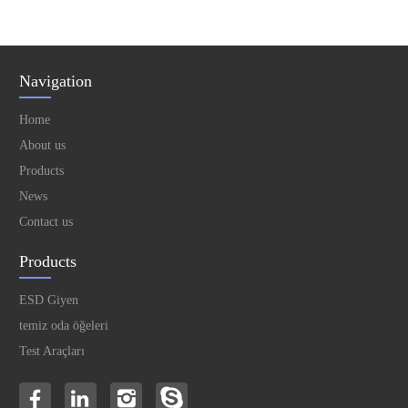
Navigation
Home
About us
Products
News
Contact us
Products
ESD Giyen
temiz oda öğeleri
Test Araçları