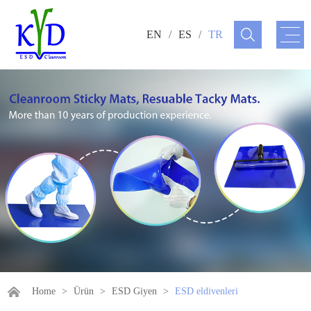
EN
/
ES
/
TR
Home
>
Ürün
>
ESD Giyen
>
ESD eldivenleri