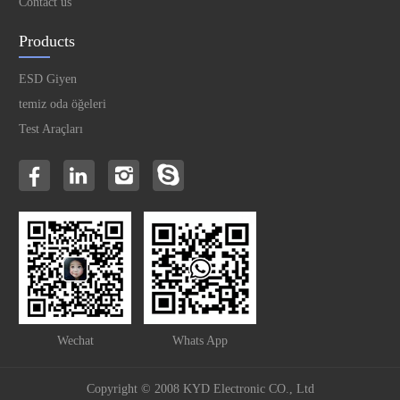
Contact us
Products
ESD Giyen
temiz oda öğeleri
Test Araçları
Wechat
Whats App
Copyright © 2008 KYD Electronic CO., Ltd