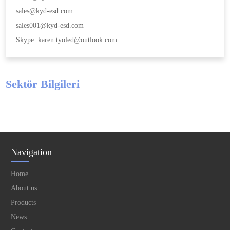
sales@kyd-esd.com
sales001@kyd-esd.com
Skype: karen.tyoled@outlook.com
Sektör Bilgileri
Navigation
Home
About us
Products
News