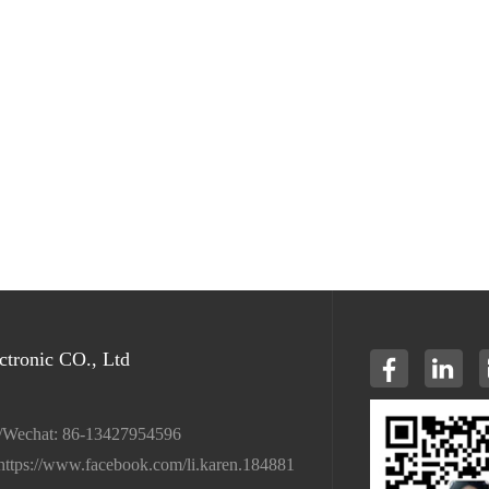
tronic CO., Ltd
/Wechat: 86-13427954596
https://www.facebook.com/li.karen.184881