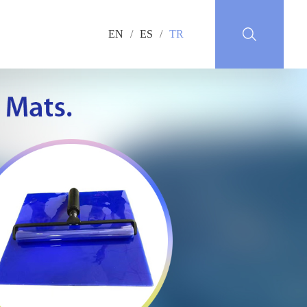
EN
/
ES
/
TR