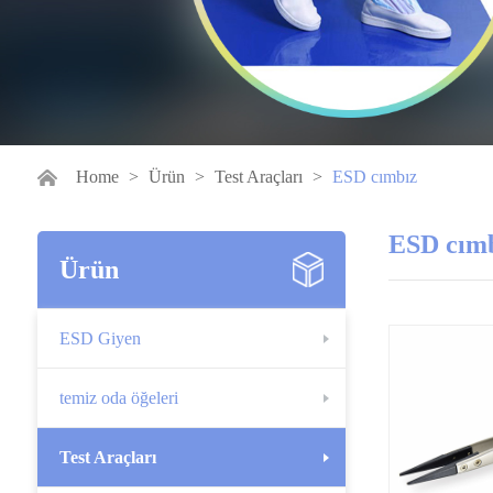
Home
>
Ürün
>
Test Araçları
>
ESD cımbız
ESD cım
Ürün
ESD Giyen
temiz oda öğeleri
Test Araçları