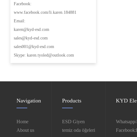
Facebook:
www.facebook.com/li.karen.184881
Email:
karen@kyd-esd.com
sales@kyd-esd.com
sales001@kyd-esd.com
Skype: karen.tyoled@outlook.com
Navigation
Products
KYD Elec
Home
ESD Giyen
Whatsapp/
About us
temiz oda öğeleri
Facebook: