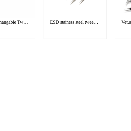
ESD Tip Changable Tweezers
ESD stainess steel tweezers