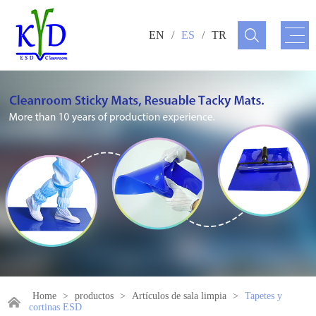
EN
/
ES
/
TR
Home
>
productos
>
Artículos de sala limpia
>
Tapetes y
cortinas ESD