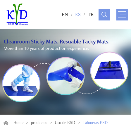
EN
/
ES
/
TR
Home
>
productos
>
Uso de ESD
>
Taloneras ESD