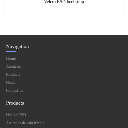
Velcro ESD heel strap
Navigation
Home
About us
Products
News
Contact us
Products
Uso de ESD
Artículos de sala limpia