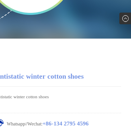
ntistatic winter cotton shoes
tistatic winter cotton shoes
+86-134 2795 4596
Whatsapp//Wechat: