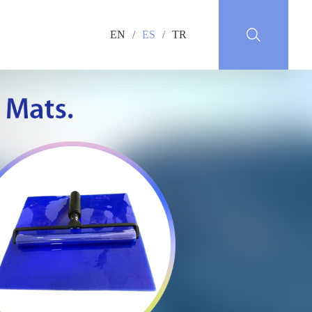
EN
/
ES
/
TR