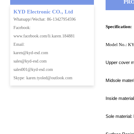
PRO
KYD Electronic CO., Ltd
Whatsapp//Wechat: 86-13427954596
Specification:
Facebook:
www.facebook.com/li.karen.184881
Model No.: K
Email:
karen@kyd-esd.com
sales@kyd-esd.com
Upper cover m
sales001@kyd-esd.com
Skype: karen.tyoled@outlook.com
Midsole materia
Inside material
Sole material