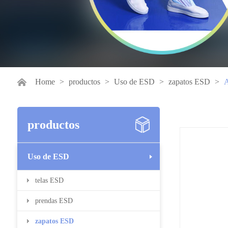
Home
>
productos
>
Uso de ESD
>
zapatos ESD
>
A
productos
Uso de ESD
telas ESD
prendas ESD
zapatos ESD