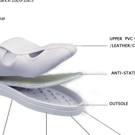
stance:10E6-10E9
lue