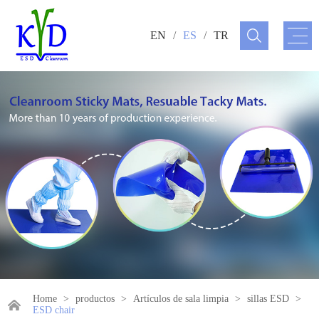
EN
/
ES
/
TR
Home
>
productos
>
Artículos de sala limpia
>
sillas ESD
>
ESD chair